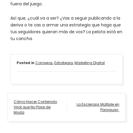
fuera del juego.
Así que, ¿cuál va a ser? ¿Vas a seguir publicando a la
deriva o te vas a armar una estrategia que haga que
tus seguidores quieran más de vos? La pelota está en
tu cancha.
Posted in
Consejos
,
Estrategia
,
Marketing Digital
Navegación
Cómo Hacer Contenido
La Esclerosis Múltiple en
Viral que No Pase de
de
Paraguay
Moda
entradas